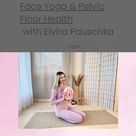
Face Yoga
&
Pelvic
Floor Health
with Elvira Pauschka
Log In