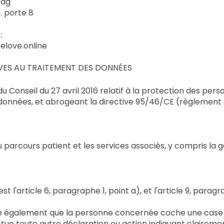
ság
. porte 8
:
elove.online
IVES AU TRAITEMENT DES DONNÉES
Conseil du 27 avril 2016 relatif à la protection des per
s données, et abrogeant la directive 95/46/CE (règlement
u parcours patient et les services associés, y compris la
t l'article 6, paragraphe 1, point a), et l'article 9, para
 également que la personne concernée coche une case lo
ectue toute autre déclaration ou action indiquant clair