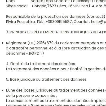
Nom: Natura Labs Korlátolt Felelősségű Társa
Siège social: Hongrie,7623 Pécs, Kálvin utca 1. 4. em. 8
Responsable de la protection des données (contact) 
Elvira Pauschka, Tél. : +36309155587, Courriel :
hello@p
3. PRINCIPALES RÉGLEMENTATIONS JURIDIQUES RELAT
Règlement (UE) 2016/679 du Parlement européen et du 
à caractère personnel et à la libre circulation de ce
dénommé « RGPD »)
4. Finalité du traitement des données
Le traitement des données a pour finalité la gestion d
5. Base juridique du traitement des données
L'une des bases juridiques du traitement des données es
de la personne concernée ;
Le consentement au traitement des données implique
traitement, effectue des réglages techniques et eff