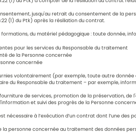
6:22 (1) du Ptk) à compter de la résiliation du contrat rel
onsentement, jusqu'au retrait du consentement de la perso
22 (1) du Ptk) après la résiliation du contrat.
es formations, du matériel pédagogique : toute donnée, inf
inentes pour les services du Responsable du traitement
santé de la Personne concernée
ersonne concernée
nies volontairement (par exemple, toute autre donnée co
du Responsable du traitement – ​​par exemple, information
, fourniture de services, promotion de la préservation, de 
 d'information et suivi des progrès de la Personne concern
est nécessaire à l’exécution d’un contrat dont l’une des 
 de la personne concernée au traitement des données pers