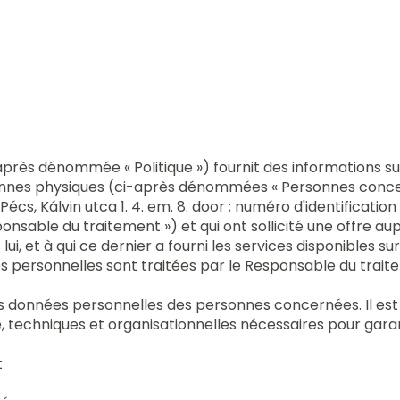
près dénommée « Politique ») fournit des informations sur
onnes physiques (ci-après dénommées « Personnes concer
cs, Kálvin utca 1. 4. em. 8. door ; numéro d'identificatio
ponsable du traitement ») et qui ont sollicité une offre 
i, et à qui ce dernier a fourni les services disponibles su
s personnelles sont traitées par le Responsable du trai
s données personnelles des personnes concernées. Il est 
, techniques et organisationnelles nécessaires pour garant
t