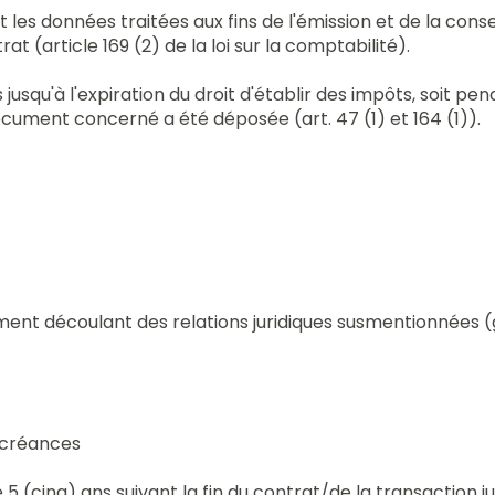
les données traitées aux fins de l'émission et de la cons
at (article 169 (2) de la loi sur la comptabilité).
squ'à l'expiration du droit d'établir des impôts, soit pen
document concerné a été déposée (art. 47 (1) et 164 (1)).
itement découlant des relations juridiques susmentionnées
s créances
 5 (cinq) ans suivant la fin du contrat/de la transaction ju