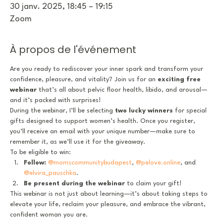
30 janv. 2025, 18:45 – 19:15
Zoom
À propos de l'événement
Are you ready to rediscover your inner spark and transform your 
confidence, pleasure, and vitality? Join us for an 
exciting free 
webinar
 that’s all about pelvic floor health, libido, and arousal—
and it’s packed with surprises!
During the webinar, I’ll be selecting 
two lucky winners
 for special 
gifts designed to support women’s health. Once you register, 
you’ll receive an email with your unique number—make sure to 
remember it, as we’ll use it for the giveaway.
To be eligible to win:
Follow:
@momscommunitybudapest
, 
@
pelove.online
, and 
@elvira_pauschka
.
Be present during the webinar
 to claim your gift!
This webinar is not just about learning—it’s about taking steps to 
elevate your life, reclaim your pleasure, and embrace the vibrant, 
confident woman you are.