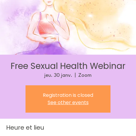
Yoga du Visage et
Santé du Plancher
Pelvien
avec Elvira Pauschka
Se connecter
Free Sexual Health Webinar
jeu. 30 janv.
  |  
Zoom
Registration is closed
See other events
Heure et lieu