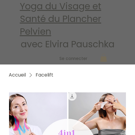
Yoga du Visage et
Santé du Plancher
Pelvien
avec Elvira Pauschka
Se connecter
Accueil
Facelift